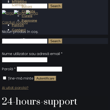
Accesorii
Contact
Butoni
Cravate
Curele
Papioane
Carduri cadou
Pantofi
Contact
Niciun produs în coș.
Autentificare
Nume utilizator sau adresă email
*
Parolă
*
Ține-mă minte
Autentificare
Ai uitat parola?
24-hours-support