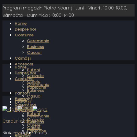
Program magazin Piatra Neamț : Luni - Vineri : 10:00-18:00,
Sâmbătă - Duminică : 10:00-14:00
Home
Despre noi
Costume
Ceremonie
Business
Casual
Cămăși
Accesorii
Home
Butoni
Despre noi
Cravate
Costume
Curele
Ceremonie
Papioane
Business
Pantofi
Casual
Home
Contact
Cămăși
Despre noi
Accesorii
Costume
Butoni
Ceremonie
Cravate
Carduri cadou
Business
Curele
Casual
Papioane
Niciun produs în coș.
Cămăși
Pantofi