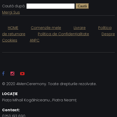
Caută după:
Caută
Mergi Sus
HOME
Comenzile mele
Livrare
Politica
de returnare
Politica de Confidențialitate
Despre
Cookies
ANPC
© 2020 4MenCeremony. Toate drepturile rezolvate.
LOCAȚIE
Piața Mihail Kogălniceanu , Piatra Neamț
Contact:
0753 193 690