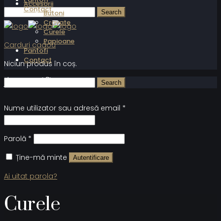
Accesorii
Contact
Butoni
Cravate
Curele
Papioane
Carduri cadou
Pantofi
Contact
Niciun produs în coș.
Autentificare
Nume utilizator sau adresă email
*
Parolă
*
Ține-mă minte
Autentificare
Ai uitat parola?
Curele