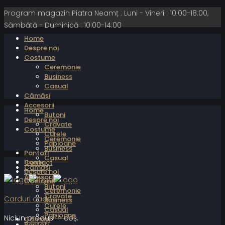
Program magazin Piatra Neamț : Luni - Vineri : 10:00-18:00,
Sâmbătă - Duminică : 10:00-14:00
Home
Despre noi
Costume
Ceremonie
Business
Casual
Cămăși
Accesorii
Home
Butoni
Despre noi
Cravate
Costume
Curele
Ceremonie
Papioane
Business
Pantofi
Casual
Home
Contact
Cămăși
Despre noi
Accesorii
Costume
Butoni
Ceremonie
Cravate
Carduri cadou
Business
Curele
Casual
Papioane
Niciun produs în coș.
Cămăși
Pantofi