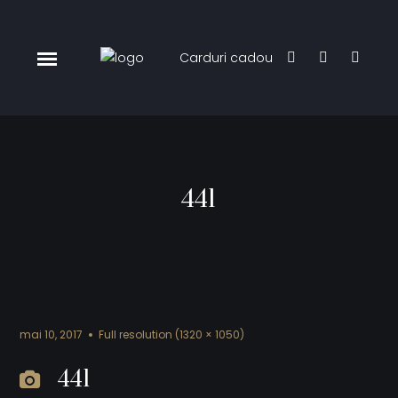
Carduri cadou
441
mai 10, 2017
Full resolution (1320 × 1050)
441