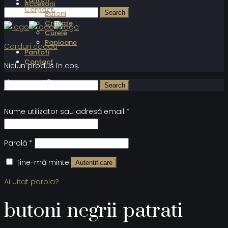
Accesorii
Contact
Butoni
Cravate
Curele
Papioane
Carduri cadou
Pantofi
Contact
Niciun produs în coș.
Autentificare
Nume utilizator sau adresă email
*
Parolă
*
Ține-mă minte
Autentificare
Ai uitat parola?
butoni-negrii-patrati