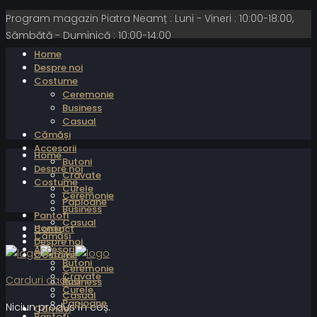
Program magazin Piatra Neamț : Luni - Vineri : 10:00-18:00,
Sâmbătă - Duminică : 10:00-14:00
Home
Despre noi
Costume
Ceremonie
Business
Casual
Cămăși
Accesorii
Home
Butoni
Despre noi
Cravate
Costume
Curele
Ceremonie
Papioane
Business
Pantofi
Casual
Home
Contact
Cămăși
Despre noi
Accesorii
Costume
Butoni
Ceremonie
Cravate
Carduri cadou
Business
Curele
Casual
Papioane
Niciun produs în coș.
Cămăși
Pantofi