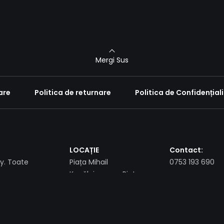
Mergi Sus
are
Politica de returnare
Politica de Confidențial
LOCAȚIE
Contact:
. Toate
Piața Mihail
0753 193 690
Kogălniceanu , Piatra
Neamț