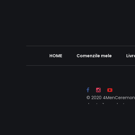
HOME
Comenzile mele
Livr
© 2020 4MenCeremony
drepturile rezolvate.