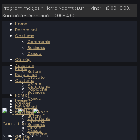
Program magazin Piatra Neamț : Luni - Vineri : 10:00-18:00,
Sâmbătă - Duminică : 10:00-14:00
Home
Despre noi
Costume
Ceremonie
Business
Casual
Cămăși
Accesorii
Home
Butoni
Despre noi
Cravate
Costume
Curele
Ceremonie
Papioane
Business
Pantofi
Casual
Home
Contact
Cămăși
Despre noi
Accesorii
Costume
Butoni
Ceremonie
Cravate
Carduri cadou
Business
Curele
Casual
Papioane
Niciun produs în coș.
Cămăși
Pantofi