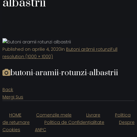
albastrii
Published on
aprilie 4, 2020
in
Butoni arămii rotunzi
Full
resolution (1000 × 1000)
butoni-aramii-rotunzi-albastrii
Back
Mergi Sus
HOME
Comenzile mele
Livrare
Politica
de returnare
Politica de Confidențialitate
Despre
Cookies
ANPC