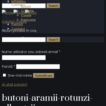
Accesorii
Contact
Butoni
Cravate
Curele
Papioane
Carduri cadou
Pantofi
Contact
Niciun produs în coș.
Autentificare
Nume utilizator sau adresă email
*
Parolă
*
Ține-mă minte
Autentificare
Ai uitat parola?
butoni-aramii-rotunzi-