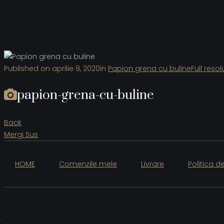
Published on
aprilie 9, 2020
in
Papion grena cu buline
Full resol
papion-grena-cu-buline
Back
Mergi Sus
HOME
Comenzile mele
Livrare
Politica d