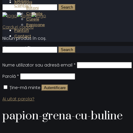
Accesorii
Contact
Butoni
Cravate
Curele
Papioane
Carduri cadou
Pantofi
Contact
Niciun produs în coș.
Autentificare
Nume utilizator sau adresă email
*
Parolă
*
Ține-mă minte
Autentificare
Ai uitat parola?
papion-grena-cu-buline