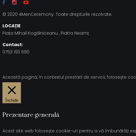
© 2020 4MenCeremony. Toate drepturile rezolvate.
LOCAȚIE
Piața Mihail Kogălniceanu , Piatra Neamț
Contact:
0753 193 690
Această pagină, în contextul prestării de servicii, foloseşte cook
Închide
Prezentare generală
Acest site web folosește cookie-uri pentru a vă îmbunătăți expe