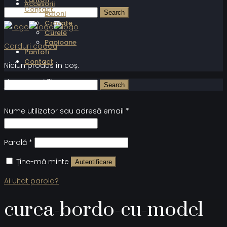
Accesorii
Contact
Butoni
Cravate
Curele
Papioane
Carduri cadou
Pantofi
Contact
Niciun produs în coș.
Autentificare
Nume utilizator sau adresă email
*
Parolă
*
Ține-mă minte
Autentificare
Ai uitat parola?
curea-bordo-cu-model