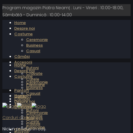
Program magazin Piatra Neamț : Luni - Vineri : 10:00-18:00,
Sâmbătă - Duminică : 10:00-14:00
Home
Despre noi
Costume
Ceremonie
Business
Casual
Cămăși
Accesorii
Home
Butoni
Despre noi
Cravate
Costume
Curele
Ceremonie
Papioane
Business
Pantofi
Casual
Home
Contact
Cămăși
Despre noi
Accesorii
Costume
Butoni
Ceremonie
Cravate
Carduri cadou
Business
Curele
Casual
Papioane
Niciun produs în coș.
Cămăși
Pantofi