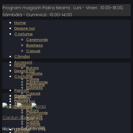
Program magazin Piatra Neamț : Luni - Vineri : 10:00-18:00,
Sâmbătă - Duminică : 10:00-14:00
Home
Despre noi
Costume
Ceremonie
Business
Casual
Cămăși
Accesorii
Home
Butoni
Despre noi
Cravate
Costume
Curele
Ceremonie
Papioane
Business
Pantofi
Casual
Home
Contact
Cămăși
Despre noi
Accesorii
Costume
Butoni
Ceremonie
Cravate
Carduri cadou
Business
Curele
Casual
Papioane
Niciun produs în coș.
Cămăși
Pantofi