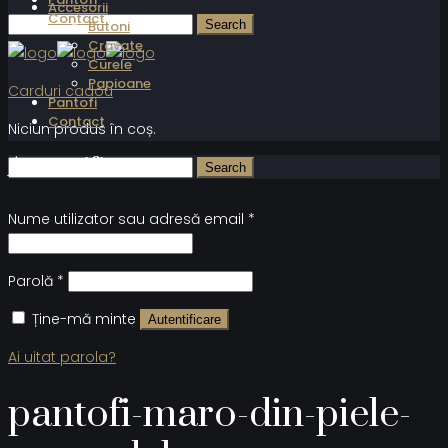
Accesorii
Contact
Butoni
Cravate
Curele
Papioane
Carduri cadou
Pantofi
Contact
Niciun produs în coș.
Autentificare
Nume utilizator sau adresă email
*
Parolă
*
Ține-mă minte
Autentificare
Ai uitat parola?
pantofi-maro-din-piele-