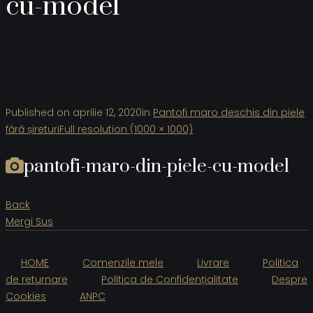
cu-model
Published on
aprilie 12, 2020
in
Pantofi maro deschis din piele
fără șireturi
Full resolution (1000 × 1000)
pantofi-maro-din-piele-cu-model
Back
Mergi Sus
HOME
Comenzile mele
Livrare
Politica
de returnare
Politica de Confidențialitate
Despre
Cookies
ANPC