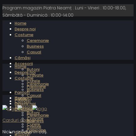
Program magazin Piatra Neamț : Luni - Vineri : 10:00-18:00,
Sâmbătă - Duminică : 10:00-14:00
Home
Despre noi
Costume
Ceremonie
Business
Casual
Cămăși
Accesorii
Home
Butoni
Despre noi
Cravate
Costume
Curele
Ceremonie
Papioane
Business
Pantofi
Casual
Home
Contact
Cămăși
Despre noi
Accesorii
Costume
Butoni
Ceremonie
Cravate
Carduri cadou
Business
Curele
Casual
Papioane
Niciun produs în coș.
Cămăși
Pantofi