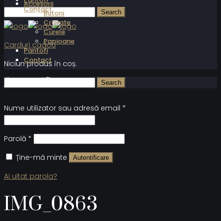
Accesorii
Contact
Butoni
Cravate
Curele
Papioane
Carduri cadou
Pantofi
Contact
Niciun produs în coș.
Autentificare
Nume utilizator sau adresă email
*
Parolă
*
Ține-mă minte
Autentificare
Ai uitat parola?
IMG_0863