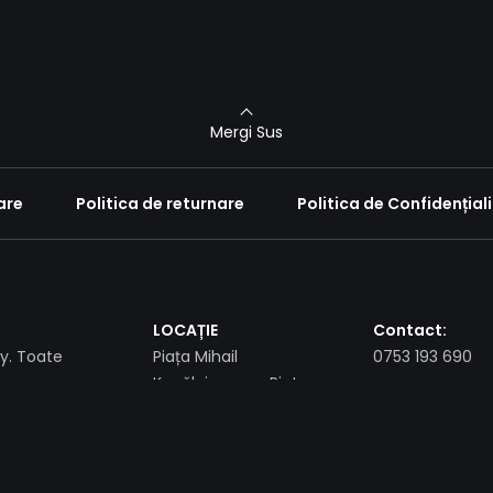
Mergi Sus
are
Politica de returnare
Politica de Confidențial
LOCAȚIE
Contact:
. Toate
Piața Mihail
0753 193 690
Kogălniceanu , Piatra
Neamț