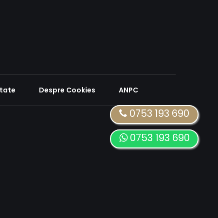
itate
Despre Cookies
ANPC
0753 193 690
0753 193 690