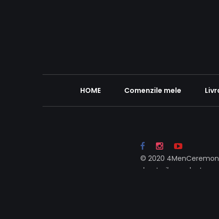
HOME
Comenzile mele
Livr
© 2020 4MenCeremony
drepturile rezolvate.