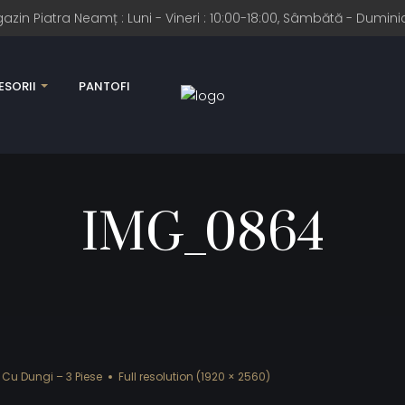
n Piatra Neamț : Luni - Vineri : 10:00-18:00, Sâmbătă - Duminic
SORII
PANTOFI
IMG_0864
Cu Dungi – 3 Piese
Full resolution (1920 × 2560)