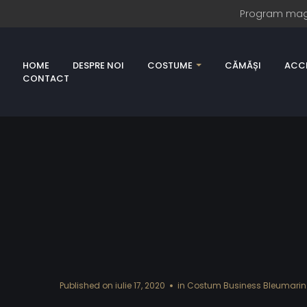
Program magazi
HOME
DESPRE NOI
COSTUME
CĂMĂȘI
ACCE
CONTACT
Published on
iulie 17, 2020
in
Costum Business Bleumarin 