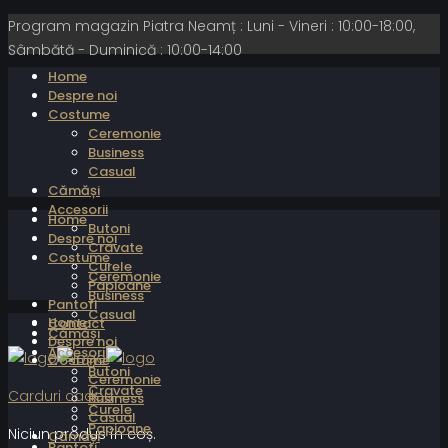
Program magazin Piatra Neamț : Luni - Vineri : 10:00-18:00,
Sâmbătă - Duminică : 10:00-14:00
Home
Despre noi
Costume
Ceremonie
Business
Casual
Cămăși
Accesorii
Home
Butoni
Despre noi
Cravate
Costume
Curele
Ceremonie
Papioane
Business
Pantofi
Casual
Home
Contact
Cămăși
Despre noi
Accesorii
Costume
Butoni
Ceremonie
Cravate
Carduri cadou
Business
Curele
Casual
Papioane
Niciun produs în coș.
Cămăși
Pantofi