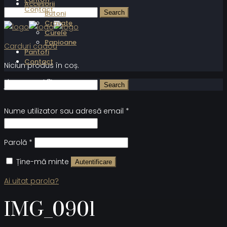
Accesorii
Contact
Butoni
Cravate
Curele
Papioane
Carduri cadou
Pantofi
Contact
Niciun produs în coș.
Autentificare
Nume utilizator sau adresă email
*
Parolă
*
Ține-mă minte
Autentificare
Ai uitat parola?
IMG_0901