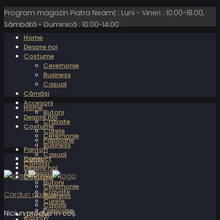
Program magazin Piatra Neamț : Luni - Vineri : 10:00-18:00,
Sâmbătă - Duminică : 10:00-14:00
Home
Despre noi
Costume
Ceremonie
Business
Casual
Cămăși
Accesorii
Home
Butoni
Despre noi
Cravate
Costume
Curele
Ceremonie
Papioane
Business
Pantofi
Casual
Home
Contact
Cămăși
Despre noi
Accesorii
Costume
Butoni
Ceremonie
Cravate
Carduri cadou
Business
Curele
Casual
Papioane
Niciun produs în coș.
Cămăși
Pantofi