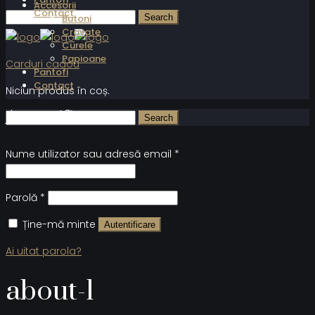
Accesorii
Contact
Butoni
Cravate
Curele
Papioane
Carduri cadou
Pantofi
Contact
Niciun produs în coș.
Autentificare
Nume utilizator sau adresă email
*
Parolă
*
Ține-mă minte
Autentificare
Ai uitat parola?
about-1