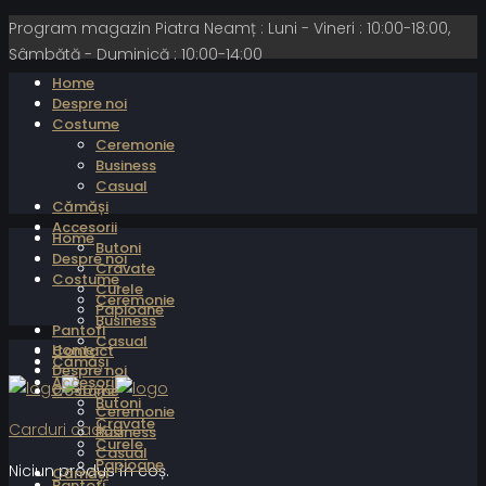
Program magazin Piatra Neamț : Luni - Vineri : 10:00-18:00,
Sâmbătă - Duminică : 10:00-14:00
Home
Despre noi
Costume
Ceremonie
Business
Casual
Cămăși
Accesorii
Home
Butoni
Despre noi
Cravate
Costume
Curele
Ceremonie
Papioane
Business
Pantofi
Casual
Home
Contact
Cămăși
Despre noi
Accesorii
Costume
Butoni
Ceremonie
Cravate
Carduri cadou
Business
Curele
Casual
Papioane
Niciun produs în coș.
Cămăși
Pantofi