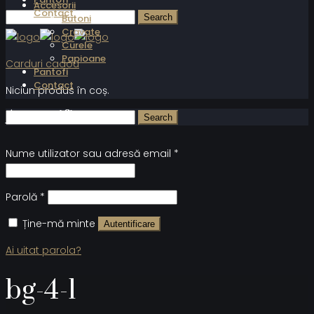
Accesorii
Contact
Butoni
Cravate
Curele
Papioane
Carduri cadou
Pantofi
Contact
Niciun produs în coș.
Autentificare
Nume utilizator sau adresă email
*
Parolă
*
Ține-mă minte
Autentificare
Ai uitat parola?
bg-4-1