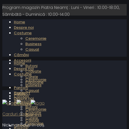
Program magazin Piatra Neamț : Luni - Vineri : 10:00-18:00,
Sâmbătă - Duminică : 10:00-14:00
Home
Despre noi
Costume
Ceremonie
Business
Casual
Cămăși
Accesorii
Home
Butoni
Despre noi
Cravate
Costume
Curele
Ceremonie
Papioane
Business
Pantofi
Casual
Home
Contact
Cămăși
Despre noi
Accesorii
Costume
Butoni
Ceremonie
Cravate
Carduri cadou
Business
Curele
Casual
Papioane
Niciun produs în coș.
Cămăși
Pantofi