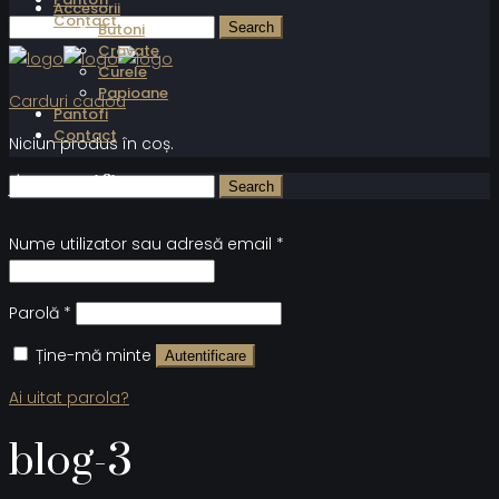
Accesorii
Contact
Butoni
Cravate
Curele
Papioane
Carduri cadou
Pantofi
Contact
Niciun produs în coș.
Autentificare
Nume utilizator sau adresă email
*
Parolă
*
Ține-mă minte
Autentificare
Ai uitat parola?
blog-3