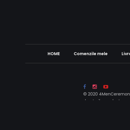
HOME
Comenzile mele
Livr
© 2020 4MenCeremony
drepturile rezolvate.