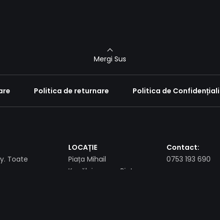
Mergi Sus
are
Politica de returnare
Politica de Confidențial
LOCAȚIE
Contact:
. Toate
Piața Mihail
0753 193 690
Kogălniceanu , Piatra
Neamț