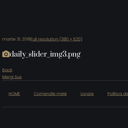
martie 31, 2018
Full resolution (380 × 520)
daily_slider_img3.png
Back
Mergi Sus
HOME
Comenzile mele
Livrare
Politica d