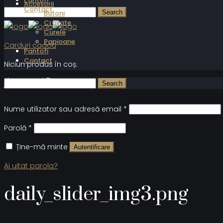
Accesorii
Contact
Butoni
Cravate
Curele
Papioane
Carduri cadou
Pantofi
Contact
Niciun produs în coș.
Autentificare
Nume utilizator sau adresă email
*
Parolă
*
Ține-mă minte
Autentificare
Ai uitat parola?
daily_slider_img3.png