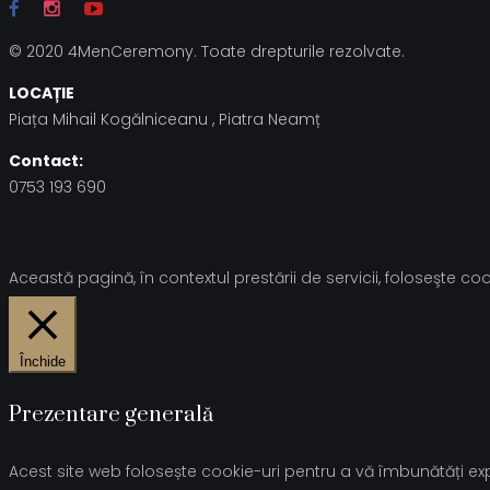
© 2020 4MenCeremony. Toate drepturile rezolvate.
LOCAȚIE
Piața Mihail Kogălniceanu , Piatra Neamț
Contact:
0753 193 690
Această pagină, în contextul prestării de servicii, foloseşte cook
Închide
Prezentare generală
Acest site web folosește cookie-uri pentru a vă îmbunătăți expe