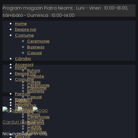
Program magazin Piatra Neamț : Luni - Vineri : 10:00-18:00,
Sâmbătă - Duminică : 10:00-14:00
Home
Despre noi
Costume
Ceremonie
Business
Casual
Cămăși
Accesorii
Home
Butoni
Despre noi
Cravate
Costume
Curele
Ceremonie
Papioane
Business
Pantofi
Casual
Home
Contact
Cămăși
Despre noi
Accesorii
Costume
Butoni
Ceremonie
Cravate
Carduri cadou
Business
Curele
Casual
Papioane
Niciun produs în coș.
Cămăși
Pantofi