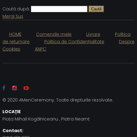
Caută după:
Caută
Mergi Sus
HOME
Comenzile mele
Livrare
Politica
de returnare
Politica de Confidențialitate
Despre
Cookies
ANPC
© 2020 4MenCeremony. Toate drepturile rezolvate.
LOCAȚIE
Piața Mihail Kogălniceanu , Piatra Neamț
Contact: