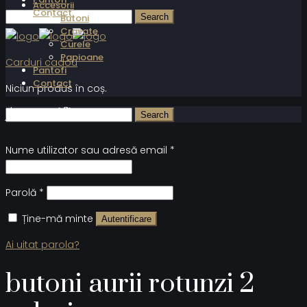
Accesorii
Contact
Butoni
Cravate
Curele
Papioane
Carduri cadou
Pantofi
Contact
Niciun produs în coș.
Autentificare
Nume utilizator sau adresă email
*
Parolă
*
Ține-mă minte
Autentificare
Ai uitat parola?
butoni aurii rotunzi 2