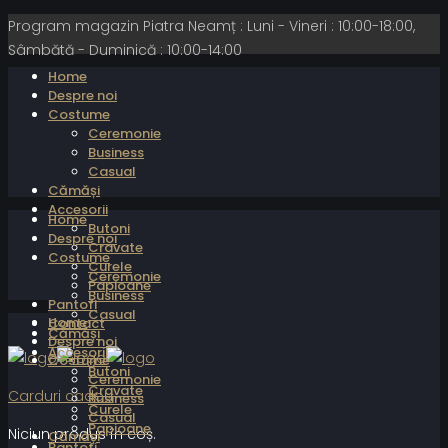
Program magazin Piatra Neamț : Luni - Vineri : 10:00-18:00,
Sâmbătă - Duminică : 10:00-14:00
Home
Despre noi
Costume
Ceremonie
Business
Casual
Cămăși
Accesorii
Home
Butoni
Despre noi
Cravate
Costume
Curele
Ceremonie
Papioane
Business
Pantofi
Casual
Home
Contact
Cămăși
Despre noi
Accesorii
Costume
Butoni
Ceremonie
Cravate
Carduri cadou
Business
Curele
Casual
Papioane
Niciun produs în coș.
Cămăși
Pantofi