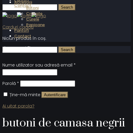
Accesorii
Contact
Butoni
Cravate
Curele
Papioane
Carduri cadou
Pantofi
Contact
Niciun produs în coș.
Autentificare
Nume utilizator sau adresă email
*
Parolă
*
Ține-mă minte
Autentificare
Ai uitat parola?
butoni de camasa negrii