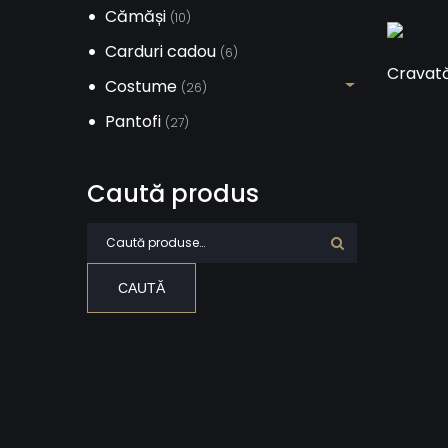
Cămăși
(10)
Carduri cadou
(6)
Cravat
Costume
(26)
Pantofi
(27)
Caută produs
Caută după:
CAUTĂ