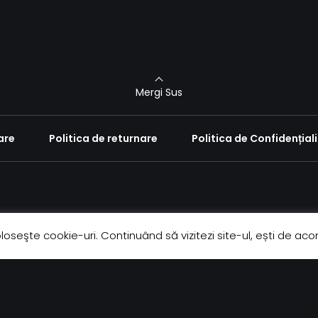
Mergi Sus
are
Politica de returnare
Politica de Confidențial
LOCAȚIE
Contact:
oloseşte cookie-uri. Continuând să vizitezi site-ul, ești de acor
. Toate
Piața Mihail
0753 193 690
Kogălniceanu , Piatra
Neamț