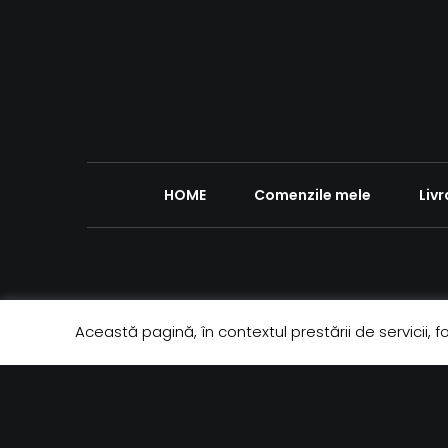
HOME
Comenzile mele
Livr
Această pagină, în contextul prestării de servicii, f
© 2020 4MenCeremony
drepturile rezolvate.