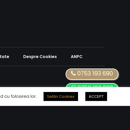
itate
Despre Cookies
ANPC
0753 193 690
0753 193 690
d cu folosirea lor.
Setări Cookies
ACCEPT