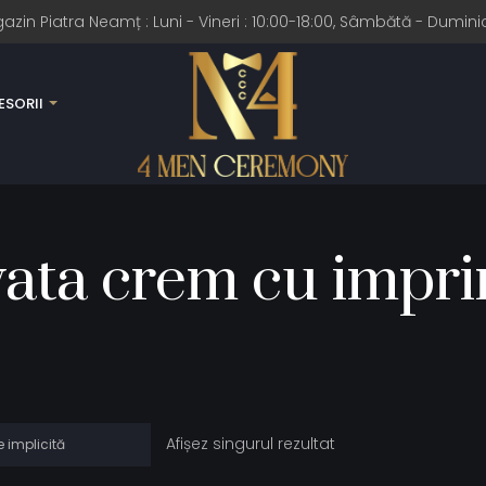
n Piatra Neamț : Luni - Vineri : 10:00-18:00, Sâmbătă - Duminic
SORII
vata crem cu impr
Afișez singurul rezultat