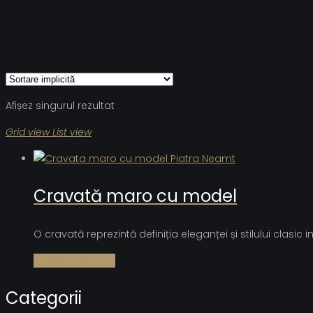
Afișez singurul rezultat
Grid view
List view
Cravată maro cu model
O cravată reprezintă definiția eleganței și stilului clasi
Citește mai mult
Categorii