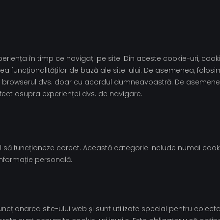
riența în timp ce navigați pe site. Din aceste cookie-uri, cooki
a funcționalităților de bază ale site-ului. De asemenea, folosi
te în browserul dvs. doar cu acordul dumneavoastră. De asemenea
fect asupra experienței dvs. de navigare.
 să funcționeze corect. Această categorie include numai cookie-u
 informație personală.
cționarea site-ului web și sunt utilizate special pentru colecta