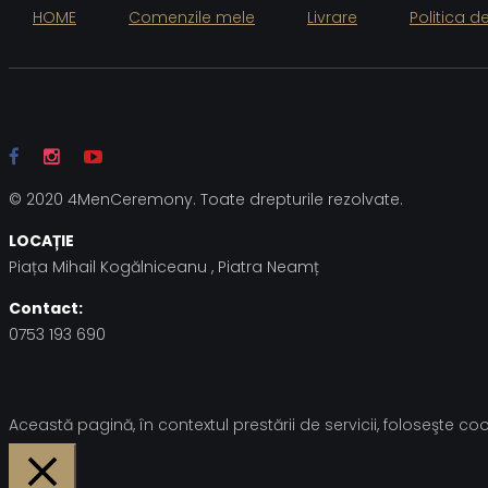
HOME
Comenzile mele
Livrare
Politica d
© 2020 4MenCeremony. Toate drepturile rezolvate.
LOCAȚIE
Piața Mihail Kogălniceanu , Piatra Neamț
Contact:
0753 193 690
Această pagină, în contextul prestării de servicii, foloseşte cook