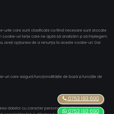
e-urile care sunt clasificate ca fiind necesare sunt stocate
m cookie-uri terțe care ne ajută să analizăm și să înțelegem
, aveți opțiunea de a renunța la aceste cookie-uri. Dar
ri care asigură funcționalitățile de bază și funcțiile de
0753 193 690
rea datelor cu caracter personal ale utilizatorului prin
0753 193 690