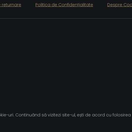
e returnare
Politica de Confidențialitate
Despre Coo
ie-uri. Continuând să vizitezi site-ul, ești de acord cu folosirea 