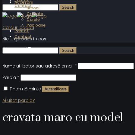
Accesorii
Contact
Butoni
Cravate
Curele
Papioane
Carduri cadou
Pantofi
Contact
Niciun produs în coș.
Autentificare
Nume utilizator sau adresă email
*
Parolă
*
Ține-mă minte
Autentificare
Ai uitat parola?
cravata maro cu model