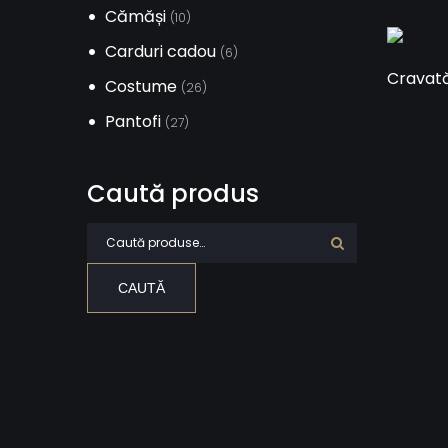
Cămăși
(10)
Carduri cadou
(6)
Cravată
Costume
(26)
Pantofi
(27)
Caută produs
Caută după:
CAUTĂ