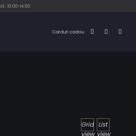
ă : 10:00-14:00
Carduri cadou
Grid
List
view
view