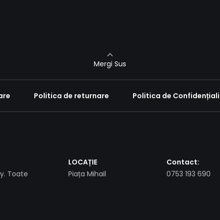
Mergi Sus
are
Politica de returnare
Politica de Confidențial
LOCAȚIE
Contact:
. Toate
Piața Mihail
0753 193 690
Kogălniceanu , Piatra
Neamț