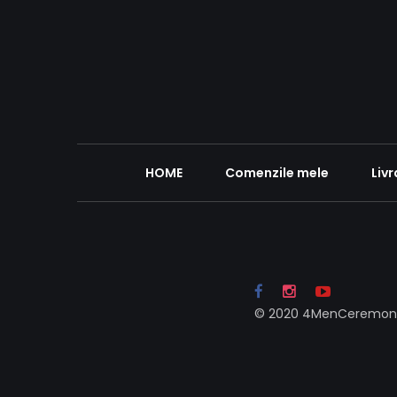
HOME
Comenzile mele
Livr
© 2020 4MenCeremony
drepturile rezolvate.