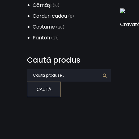
Cămăși
(10)
Carduri cadou
(6)
Cravată
Costume
(26)
Pantofi
(27)
Caută produs
Caută după:
CAUTĂ