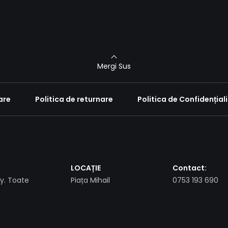
Mergi Sus
are
Politica de returnare
Politica de Confidențial
LOCAȚIE
Contact:
. Toate
Piața Mihail
0753 193 690
Kogălniceanu , Piatra
Neamț