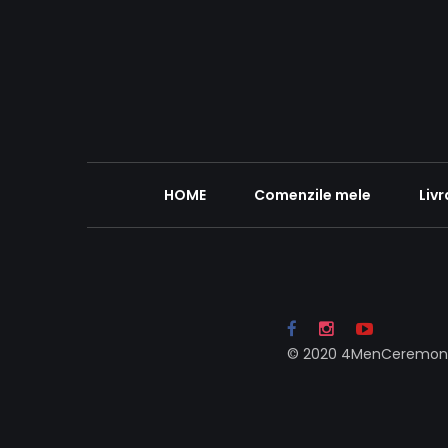
HOME
Comenzile mele
Livr
© 2020 4MenCeremony
drepturile rezolvate.