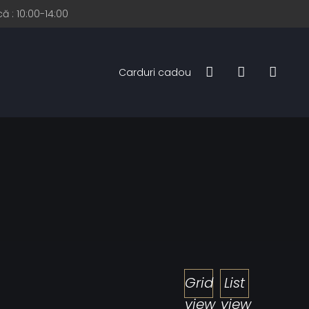
ă : 10:00-14:00
Carduri cadou
Grid
List
view
view