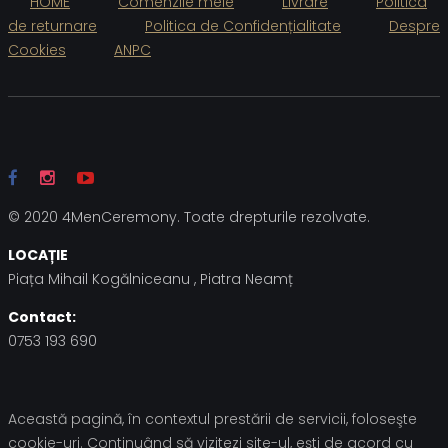
HOME
Comenzile mele
Livrare
Politica
de returnare
Politica de Confidențialitate
Despre
Cookies
ANPC
© 2020 4MenCeremony. Toate drepturile rezolvate.
LOCAȚIE
Piața Mihail Kogălniceanu , Piatra Neamț
Contact:
0753 193 690
Această pagină, în contextul prestării de servicii, foloseşte
cookie-uri. Continuând să vizitezi site-ul, ești de acord cu