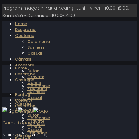
Program magazin Piatra Neamț : Luni - Vineri : 10:00-18:00,
Sâmbătă - Duminică : 10:00-14:00
Home
Despre noi
Costume
Ceremonie
Business
Casual
Cămăși
Accesorii
Home
Butoni
Despre noi
Cravate
Costume
Curele
Ceremonie
Papioane
Business
Pantofi
Casual
Home
Contact
Cămăși
Despre noi
Accesorii
Costume
Butoni
Ceremonie
Cravate
Carduri cadou
Business
Curele
Casual
Papioane
Niciun produs în coș.
Cămăși
Pantofi