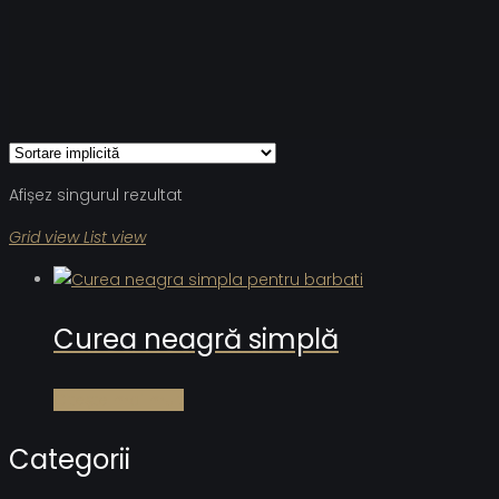
Afișez singurul rezultat
Grid view
List view
Curea neagră simplă
Citește mai mult
Categorii