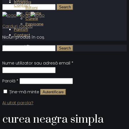
Accesorii
Contact
Butoni
Cravate
Curele
Papioane
Carduri cadou
Pantofi
Contact
Niciun produs în coș.
Autentificare
Nume utilizator sau adresă email
*
Parolă
*
Ține-mă minte
Autentificare
Ai uitat parola?
curea neagra simpla