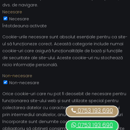
dvs. de navigare.
Necesare
Necesare
Întotdeauna activate
Cookie-urile necesare sunt absolut esențiale pentru ca site-
ul să funcționeze corect. Această categorie include numai
cookie-uri care asigură funcționalitățile de bază și funcțiile
de securitate ale site-ului. Aceste cookie-uri nu stochează
nicio informație personală.
Non-necesare
Non-necesare
Orice cookie-uri care nu pot fi deosebit de necesare pentru
funcționarea site-ului web și sunt utilizate special pentru
colectarea datelor cu caracter personal ale utilizatorului
0753 193 690
prin intermediul analizelor, anunțurilor și al altor conținuturi
încorporate sunt denumite cookie-uri inutile. Este
0753 193 690
obligatoriu să obțineți consimțământul utilizatorului înainte