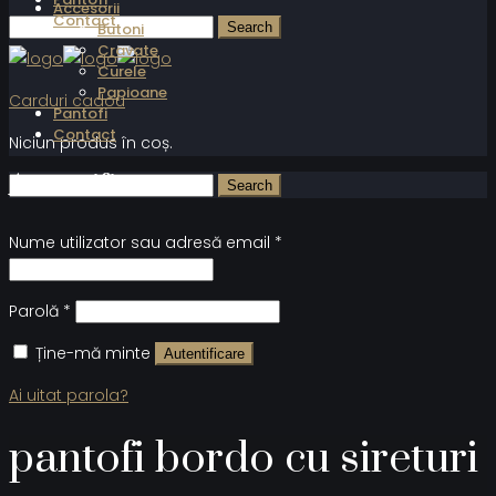
Accesorii
Contact
Butoni
Cravate
Curele
Papioane
Carduri cadou
Pantofi
Contact
Niciun produs în coș.
Autentificare
Nume utilizator sau adresă email
*
Parolă
*
Ține-mă minte
Autentificare
Ai uitat parola?
pantofi bordo cu sireturi