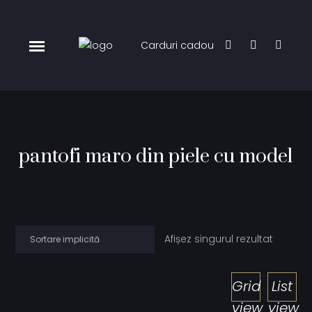
Carduri cadou
pantofi maro din piele cu model
Afișez singurul rezultat
Grid
List
view
view