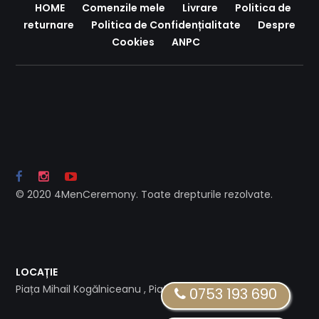
HOME
Comenzile mele
Livrare
Politica de
returnare
Politica de Confidențialitate
Despre
Cookies
ANPC
© 2020 4MenCeremony. Toate drepturile rezolvate.
LOCAȚIE
Piața Mihail Kogălniceanu , Piatra Neamț
0753 193 690