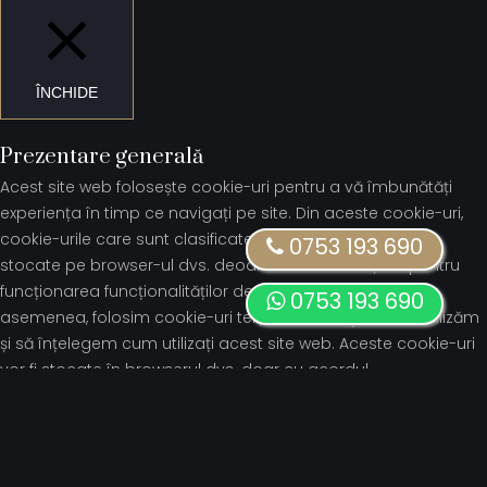
ÎNCHIDE
Prezentare generală
Acest site web folosește cookie-uri pentru a vă îmbunătăți
experiența în timp ce navigați pe site. Din aceste cookie-uri,
cookie-urile care sunt clasificate ca fiind necesare sunt
0753 193 690
stocate pe browser-ul dvs. deoarece sunt esențiale pentru
funcționarea funcționalităților de bază ale site-ului. De
0753 193 690
asemenea, folosim cookie-uri terțe care ne ajută să analizăm
și să înțelegem cum utilizați acest site web. Aceste cookie-uri
vor fi stocate în browserul dvs. doar cu acordul
dumneavoastră. De asemenea, aveți opțiunea de a renunța
la aceste cookie-uri. Dar renunțarea la unele dintre aceste
cookie-uri poate avea un efect asupra experienței dvs. de
navigare.