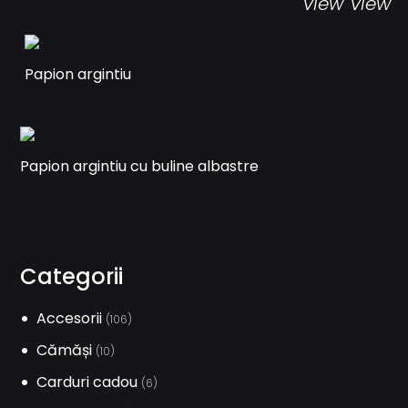
view
view
Papion argintiu
Papion argintiu cu buline albastre
Categorii
Accesorii
(106)
Cămăși
(10)
Carduri cadou
(6)