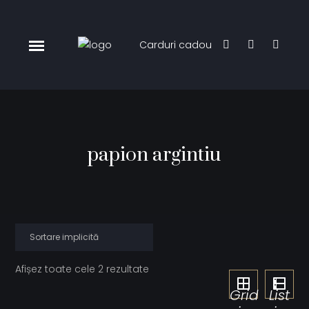
Carduri cadou
papion argintiu
Afișez toate cele 2 rezultate
Grid
List