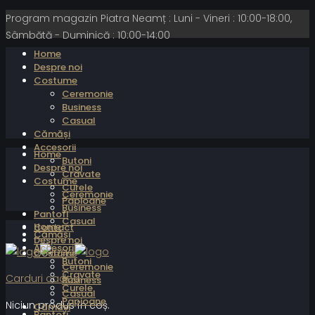
Program magazin Piatra Neamț : Luni - Vineri : 10:00-18:00,
Sâmbătă - Duminică : 10:00-14:00
Home
Despre noi
Costume
Ceremonie
Business
Casual
Cămăși
Accesorii
Home
Butoni
Despre noi
Cravate
Costume
Curele
Ceremonie
Papioane
Business
Pantofi
Casual
Home
Contact
Cămăși
Despre noi
Accesorii
Costume
Butoni
Ceremonie
Cravate
Carduri cadou
Business
Curele
Casual
Papioane
Niciun produs în coș.
Cămăși
Pantofi