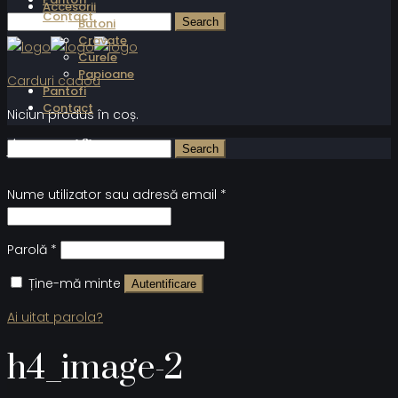
Accesorii
Contact
Butoni
Cravate
Curele
Papioane
Carduri cadou
Pantofi
Contact
Niciun produs în coș.
Autentificare
Nume utilizator sau adresă email
*
Parolă
*
Ține-mă minte
Autentificare
Ai uitat parola?
h4_image-2