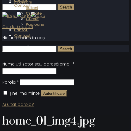
Accesorii
Contact
Butoni
Cravate
Curele
Papioane
Carduri cadou
Pantofi
Contact
Niciun produs în coș.
Autentificare
Nume utilizator sau adresă email
*
Parolă
*
Ține-mă minte
Autentificare
Ai uitat parola?
home_01_img4.jpg