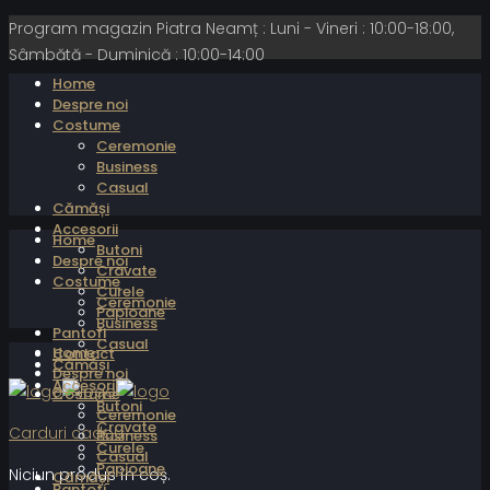
Program magazin Piatra Neamț : Luni - Vineri : 10:00-18:00,
Sâmbătă - Duminică : 10:00-14:00
Home
Despre noi
Costume
Ceremonie
Business
Casual
Cămăși
Accesorii
Home
Butoni
Despre noi
Cravate
Costume
Curele
Ceremonie
Papioane
Business
Pantofi
Casual
Home
Contact
Cămăși
Despre noi
Accesorii
Costume
Butoni
Ceremonie
Cravate
Carduri cadou
Business
Curele
Casual
Papioane
Niciun produs în coș.
Cămăși
Pantofi