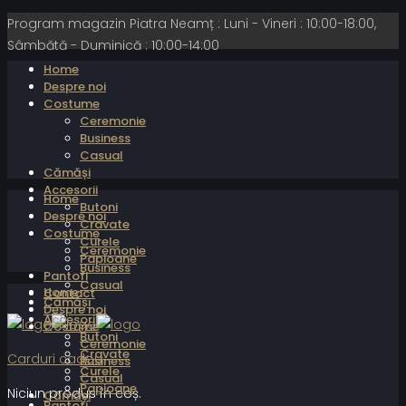
Program magazin Piatra Neamț : Luni - Vineri : 10:00-18:00,
Sâmbătă - Duminică : 10:00-14:00
Home
Despre noi
Costume
Ceremonie
Business
Casual
Cămăși
Accesorii
Home
Butoni
Despre noi
Cravate
Costume
Curele
Ceremonie
Papioane
Business
Pantofi
Casual
Home
Contact
Cămăși
Despre noi
Accesorii
Costume
Butoni
Ceremonie
Cravate
Carduri cadou
Business
Curele
Casual
Papioane
Niciun produs în coș.
Cămăși
Pantofi