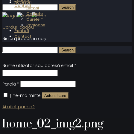
Accesorii
Contact
Butoni
Cravate
Curele
Papioane
Carduri cadou
Pantofi
Contact
Niciun produs în coș.
Autentificare
Nume utilizator sau adresă email
*
Parolă
*
Ține-mă minte
Autentificare
Ai uitat parola?
home_02_img2.png