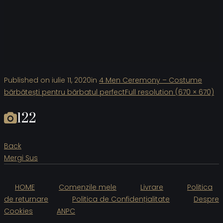
Published on
iulie 11, 2020
in
4 Men Ceremony – Costume
bărbătești pentru bărbatul perfect
Full resolution (670 × 670)
122
Back
Mergi Sus
HOME
Comenzile mele
Livrare
Politica
de returnare
Politica de Confidențialitate
Despre
Cookies
ANPC