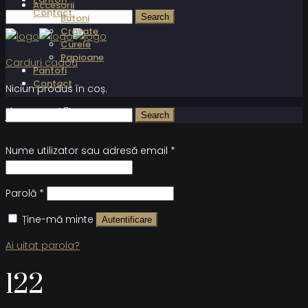
Accesorii
Contact
Butoni
Cravate
Curele
Papioane
Carduri cadou
Pantofi
Contact
Niciun produs în coș.
Autentificare
Nume utilizator sau adresă email
*
Parolă
*
Ține-mă minte
Autentificare
Ai uitat parola?
122