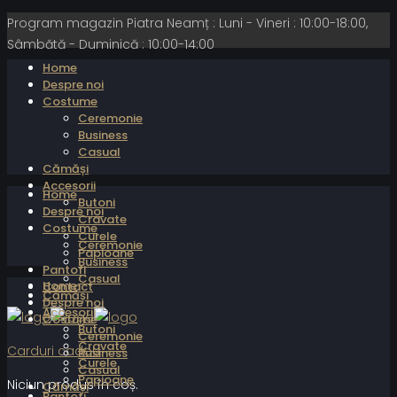
Program magazin Piatra Neamț : Luni - Vineri : 10:00-18:00,
Sâmbătă - Duminică : 10:00-14:00
Home
Despre noi
Costume
Ceremonie
Business
Casual
Cămăși
Accesorii
Home
Butoni
Despre noi
Cravate
Costume
Curele
Ceremonie
Papioane
Business
Pantofi
Casual
Home
Contact
Cămăși
Despre noi
Accesorii
Costume
Butoni
Ceremonie
Cravate
Carduri cadou
Business
Curele
Casual
Papioane
Niciun produs în coș.
Cămăși
Pantofi