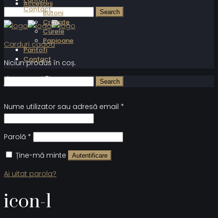
Accesorii
Contact
Butoni
Cravate
Curele
Papioane
Carduri cadou
Pantofi
Contact
Niciun produs în coș.
Autentificare
Nume utilizator sau adresă email
*
Parolă
*
Ține-mă minte
Autentificare
Ai uitat parola?
icon-1