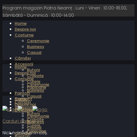
Program magazin Piatra Neamț : Luni - Vineri : 10:00-18:00,
Sâmbătă - Duminică : 10:00-14:00
Home
Despre noi
Costume
Ceremonie
Business
Casual
Cămăși
Accesorii
Home
Butoni
Despre noi
Cravate
Costume
Curele
Ceremonie
Papioane
Business
Pantofi
Casual
Home
Contact
Cămăși
Despre noi
Accesorii
Costume
Butoni
Ceremonie
Cravate
Carduri cadou
Business
Curele
Casual
Papioane
Niciun produs în coș.
Cămăși
Pantofi