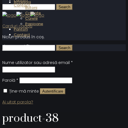
Accesorii
Contact
Butoni
Cravate
Curele
Papioane
Carduri cadou
Pantofi
Contact
Niciun produs în coș.
Autentificare
Nume utilizator sau adresă email
*
Parolă
*
Ține-mă minte
Autentificare
Ai uitat parola?
product-38