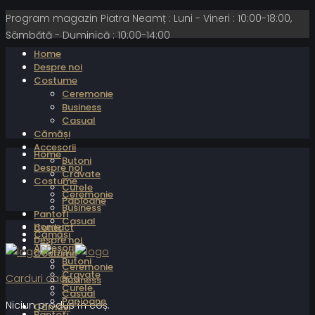
Program magazin Piatra Neamț : Luni - Vineri : 10:00-18:00,
Sâmbătă - Duminică : 10:00-14:00
Home
Despre noi
Costume
Ceremonie
Business
Casual
Cămăși
Accesorii
Home
Butoni
Despre noi
Cravate
Costume
Curele
Ceremonie
Papioane
Business
Pantofi
Casual
Home
Contact
Cămăși
Despre noi
Accesorii
Costume
Butoni
Ceremonie
Cravate
Carduri cadou
Business
Curele
Casual
Papioane
Niciun produs în coș.
Cămăși
Pantofi