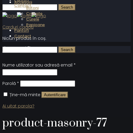
Accesorii
Contact
Butoni
Cravate
Curele
Papioane
Carduri cadou
Pantofi
Contact
Niciun produs în coș.
Autentificare
Nume utilizator sau adresă email
*
Parolă
*
Ține-mă minte
Autentificare
Ai uitat parola?
product-masonry-77