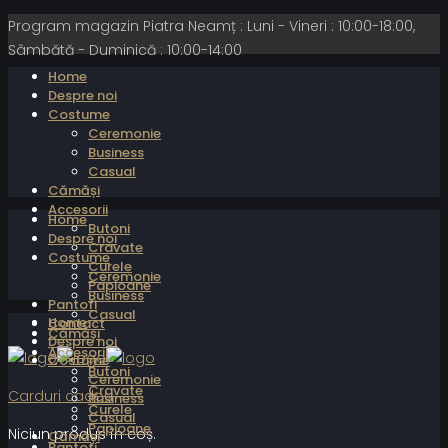
Program magazin Piatra Neamț : Luni - Vineri : 10:00-18:00,
Sâmbătă - Duminică : 10:00-14:00
Home
Despre noi
Costume
Ceremonie
Business
Casual
Cămăși
Accesorii
Home
Butoni
Despre noi
Cravate
Costume
Curele
Ceremonie
Papioane
Business
Pantofi
Casual
Home
Contact
Cămăși
Despre noi
Accesorii
Costume
Butoni
Ceremonie
Cravate
Carduri cadou
Business
Curele
Casual
Papioane
Niciun produs în coș.
Cămăși
Pantofi