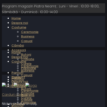
Program magazin Piatra Neamț : Luni - Vineri : 10:00-18:00,
Sâmbătă - Duminică : 10:00-14:00
Home
Despre noi
Costume
Ceremonie
Business
Casual
Cămăși
Accesorii
Home
Butoni
Despre noi
Cravate
Costume
Curele
Ceremonie
Papioane
Business
Pantofi
Casual
Home
Contact
Cămăși
Despre noi
Accesorii
Costume
Butoni
Ceremonie
Cravate
Carduri cadou
Business
Curele
Casual
Papioane
Niciun produs în coș.
Cămăși
Pantofi