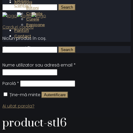
Accesorii
Contact
Butoni
Cravate
Curele
Papioane
Carduri cadou
Pantofi
Contact
Niciun produs în coș.
Autentificare
Nume utilizator sau adresă email
*
Parolă
*
Ține-mă minte
Autentificare
Ai uitat parola?
product-st16