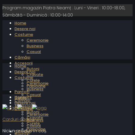
Program magazin Piatra Neamț : Luni - Vineri : 10:00-18:00,
Sâmbătă - Duminică : 10:00-14:00
Home
Despre noi
Costume
Ceremonie
Business
Casual
Cămăși
Accesorii
Home
Butoni
Despre noi
Cravate
Costume
Curele
Ceremonie
Papioane
Business
Pantofi
Casual
Home
Contact
Cămăși
Despre noi
Accesorii
Costume
Butoni
Ceremonie
Cravate
Carduri cadou
Business
Curele
Casual
Papioane
Niciun produs în coș.
Cămăși
Pantofi