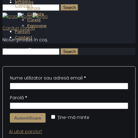
Accesorii
Contact
Butoni
Cravate
Curele
Papioane
Carduri cadou
Pantofi
Contact
Niciun produs în coș.
Autentificare
Nume utilizator sau adresă email
*
Parolă
*
Ține-mă minte
Autentificare
Ai uitat parola?