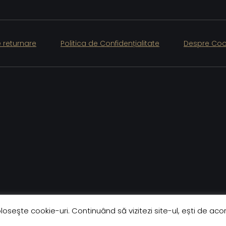
e returnare
Politica de Confidențialitate
Despre Coo
oloseşte cookie-uri. Continuând să vizitezi site-ul, ești de acor