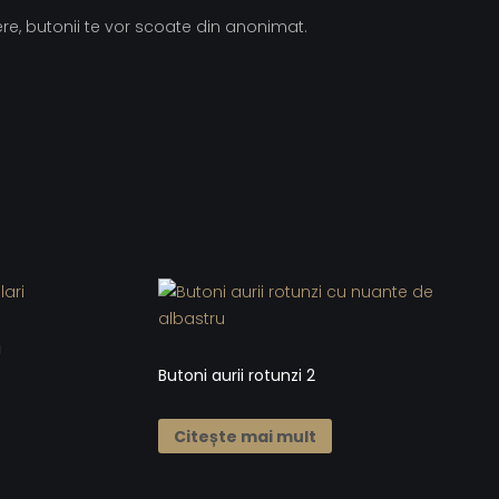
ere, butonii te vor scoate din anonimat.
i
Butoni aurii rotunzi 2
Citește mai mult