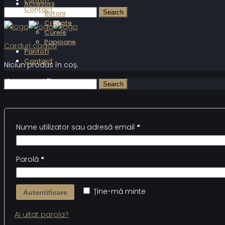
Accesorii
Contact
Butoni
Cravate
Curele
Papioane
Carduri cadou
Pantofi
Contact
Niciun produs în coș.
Autentificare
Nume utilizator sau adresă email
*
Parolă
*
Ține-mă minte
Autentificare
Ai uitat parola?