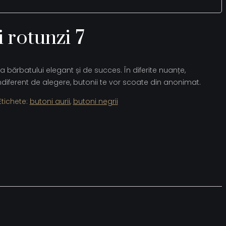
i rotunzi 7
 bărbatului elegant și de succes. În diferite nuanțe,
ndiferent de alegere, butonii te vor scoate din anonimat.
Etichete:
butoni aurii
,
butoni negrii