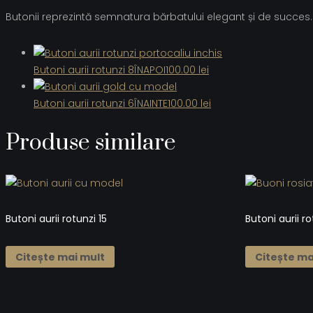
Butonii reprezintă semnatura bărbatului elegant și de succes. 
Butoni aurii rotunzi 8
ÎNAPOI
100.00
lei
Butoni aurii rotunzi 6
ÎNAINTE
100.00
lei
Produse similare
Butoni aurii rotunzi 15
Butoni aurii ro
Citește mai mult
Citește ma