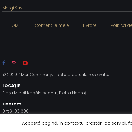
Mergi Sus
HOME
Comenzile mele
Livrare
Politica d
© 2020 4MenCeremony. Toate drepturile rezolvate.
LOCAȚIE
Piața Mihail Kogălniceanu , Piatra Neamț
Contact:
0753 193 690
Această pagină, în contextul prestării de servicii, f