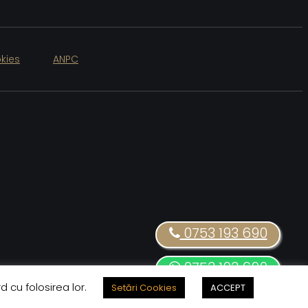
kies
ANPC
0753 193 690
0753 193 690
d cu folosirea lor.
Setări Cookies
ACCEPT