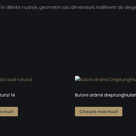
În diferite nuanțe, geometrii sau dimensiuni, indiferent de aleg
tunzi 14
Butoni arămii dreptunghiular
i mult
Citește mai mult