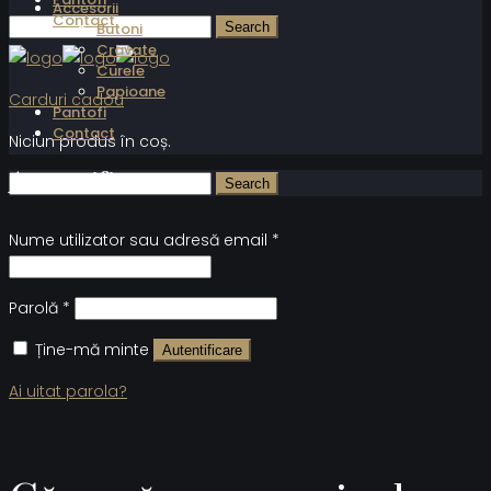
Accesorii
Contact
Butoni
Cravate
Curele
Papioane
Carduri cadou
Pantofi
Contact
Niciun produs în coș.
Autentificare
Nume utilizator sau adresă email
*
Parolă
*
Ține-mă minte
Autentificare
Ai uitat parola?