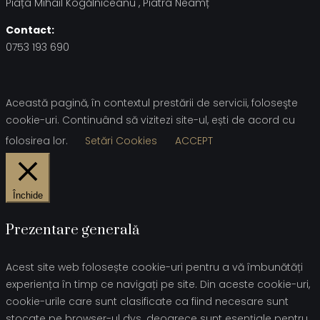
Piața Mihail Kogălniceanu , Piatra Neamț
Contact:
0753 193 690
Această pagină, în contextul prestării de servicii, foloseşte
cookie-uri. Continuând să vizitezi site-ul, ești de acord cu
folosirea lor.
Setări Cookies
ACCEPT
Închide
Prezentare generală
Acest site web folosește cookie-uri pentru a vă îmbunătăți
experiența în timp ce navigați pe site. Din aceste cookie-uri,
cookie-urile care sunt clasificate ca fiind necesare sunt
stocate pe browser-ul dvs. deoarece sunt esențiale pentru