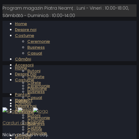
Program magazin Piatra Neamț : Luni - Vineri : 10:00-18:00,
Sâmbătă - Duminică : 10:00-14:00
Home
Despre noi
Costume
Ceremonie
Business
Casual
Cămăși
Accesorii
Home
Butoni
Despre noi
Cravate
Costume
Curele
Ceremonie
Papioane
Business
Pantofi
Casual
Home
Contact
Cămăși
Despre noi
Accesorii
Costume
Butoni
Ceremonie
Cravate
Carduri cadou
Business
Curele
Casual
Papioane
Niciun produs în coș.
Cămăși
Pantofi