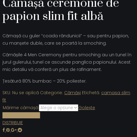
Cămașă ceremonie de
papion slim fit albă
Cămașă cu guler “coada rândunicii” – sau pentru papion,
cu manșete duble, care se poartă la smoching.
Cămășile 4 Men Ceremony pentru smoching au un tunel în
jurul gulerului, tunel ce ascunde panglica papionului. Acest
mic detaliu vă conferă un plus de rafinament.
Țesătură 80% bumbac – 20% poliester.
SKU:
Nu se aplică
Categorie:
Cămăși
Etichetă:
camasa slim
fit
Mărime cămașă
Golește
Cere informații
DISTRIBUIE