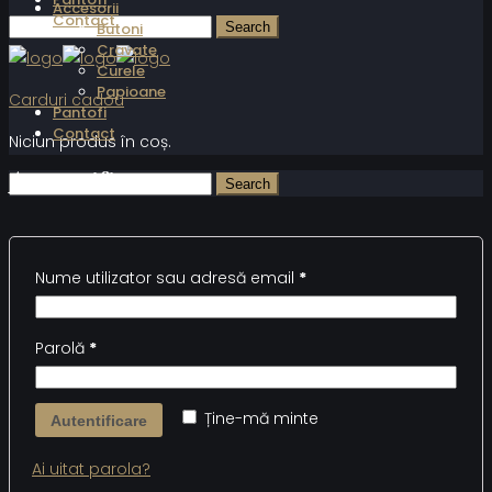
Accesorii
Contact
Butoni
Cravate
Curele
Papioane
Carduri cadou
Pantofi
Contact
Niciun produs în coș.
Autentificare
Nume utilizator sau adresă email
*
Parolă
*
Ține-mă minte
Autentificare
Ai uitat parola?