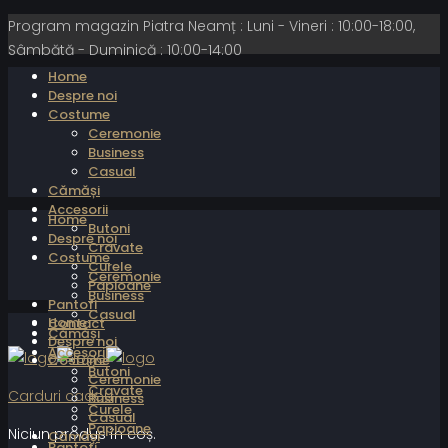
Program magazin Piatra Neamț : Luni - Vineri : 10:00-18:00,
Sâmbătă - Duminică : 10:00-14:00
Home
Despre noi
Costume
Ceremonie
Business
Casual
Cămăși
Accesorii
Home
Butoni
Despre noi
Cravate
Costume
Curele
Ceremonie
Papioane
Business
Pantofi
Casual
Home
Contact
Cămăși
Despre noi
Accesorii
Costume
Butoni
Ceremonie
Cravate
Carduri cadou
Business
Curele
Casual
Papioane
Niciun produs în coș.
Cămăși
Pantofi