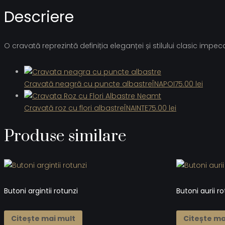
Descriere
O cravată reprezintă definiția eleganței și stilului clasic impe
Cravată neagră cu puncte albastre
ÎNAPOI
75.00
lei
Cravată roz cu flori albastre
ÎNAINTE
75.00
lei
Produse similare
Butoni argintii rotunzi
Butoni aurii ro
Citește mai mult
Citește ma