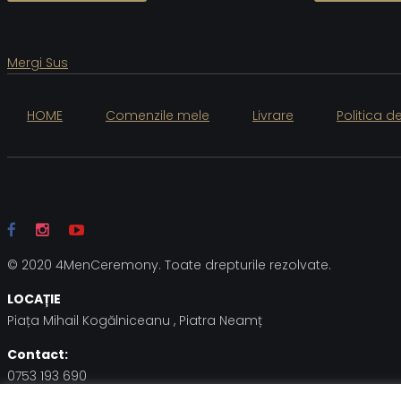
Mergi Sus
HOME
Comenzile mele
Livrare
Politica d
© 2020 4MenCeremony. Toate drepturile rezolvate.
LOCAȚIE
Piața Mihail Kogălniceanu , Piatra Neamț
Contact:
0753 193 690