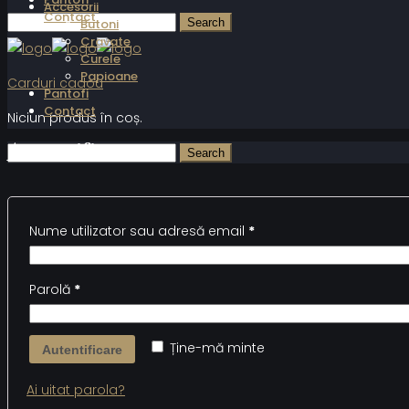
Accesorii
Contact
Butoni
Cravate
Curele
Papioane
Carduri cadou
Pantofi
Contact
Niciun produs în coș.
Autentificare
Nume utilizator sau adresă email
*
Parolă
*
Ține-mă minte
Autentificare
Ai uitat parola?