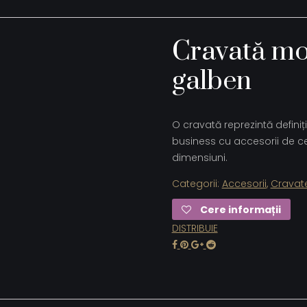
Cravată mov
galben
O cravată reprezintă definiți
business cu accesorii de cea
dimensiuni.
Categorii:
Accesorii
,
Cravat
Cere informații
DISTRIBUIE