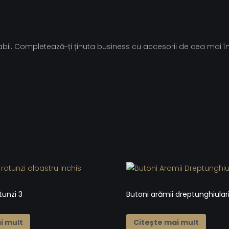
cabil. Completează-ți ținuta business cu accesorii de cea mai înal
tunzi 3
Butoni arămii dreptunghiular
i mult
Citește mai mult