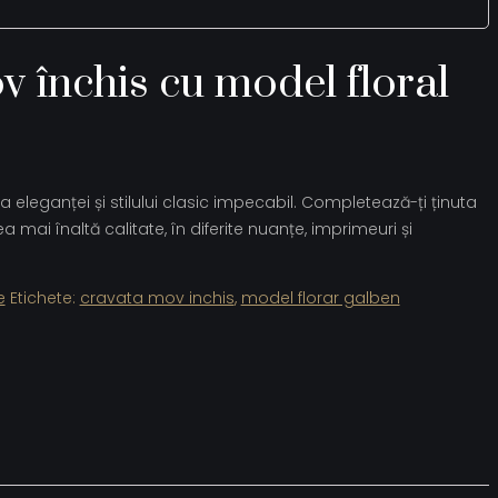
 închis cu model floral
a eleganței și stilului clasic impecabil. Completează-ți ținuta
 mai înaltă calitate, în diferite nuanțe, imprimeuri și
e
Etichete:
cravata mov inchis
,
model florar galben