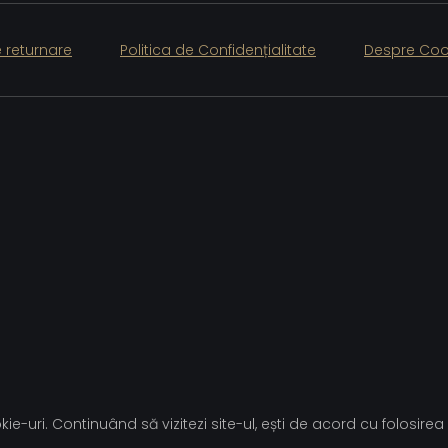
e returnare
Politica de Confidențialitate
Despre Coo
ie-uri. Continuând să vizitezi site-ul, ești de acord cu folosirea 