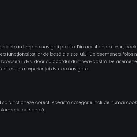
riența în timp ce navigați pe site. Din aceste cookie-uri, cooki
a funcționalităților de bază ale site-ului. De asemenea, folosi
te în browserul dvs. doar cu acordul dumneavoastră. De asemenea
fect asupra experienței dvs. de navigare.
 să funcționeze corect. Această categorie include numai cookie-u
 informație personală.