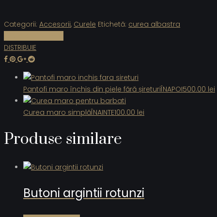
Categorii:
Accesorii
,
Curele
Etichetă:
curea albastra
Cere informații
DISTRIBUIE
Pantofi maro închis din piele fără șireturi
ÎNAPOI
500.00
lei
Curea maro simplă
ÎNAINTE
100.00
lei
Produse similare
Butoni argintii rotunzi