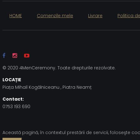
HOME
Comenzile mele
Livrare
Politica d
© 2020 4MenCeremony. Toate drepturile rezolvate.
LOCAȚIE
Piața Mihail Kogălniceanu , Piatra Neamț
Contact:
0753 193 690
Această pagină, în contextul prestării de servicii, foloseşte cook