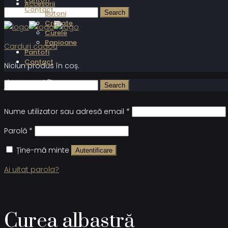
Accesorii
Contact
Butoni
Cravate
Curele
Papioane
Carduri cadou
Pantofi
Contact
Niciun produs în coș.
Autentificare
Nume utilizator sau adresă email
*
Parolă
*
Ține-mă minte
Autentificare
Ai uitat parola?
Curea albastră