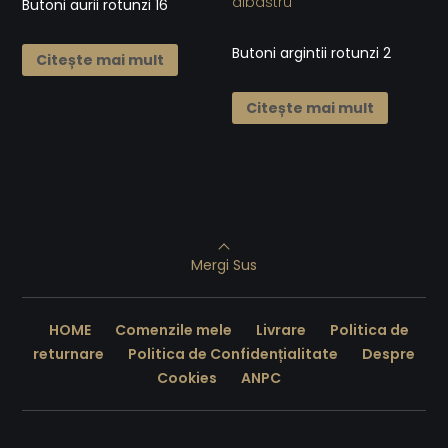
Butoni aurii rotunzi 16
Butoni argintii rotunzi 2
Citește mai mult
Citește mai mult
Mergi Sus
HOME
Comenzile mele
Livrare
Politica de
returnare
Politica de Confidențialitate
Despre
Cookies
ANPC