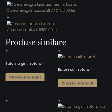
Curea neagră lucioasă
ÎNAPOI
100.00
lei
Curea bordo
ÎNAINTE
100.00
lei
Produse similare
Butoni argintii rotunzi 1
Butoni aurii rotunzi 1
Citește mai mult
Citește mai mult