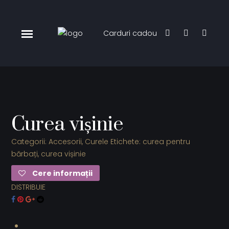
Carduri cadou
Curea vișinie
Categorii:
Accesorii
,
Curele
Etichete:
curea pentru
bărbați
,
curea vișinie
Cere informații
DISTRIBUIE