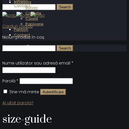
Accesorii
Contact
Butoni
Cravate
Curele
Papioane
Carduri cadou
Pantofi
Contact
Niciun produs în coș.
Autentificare
Nume utilizator sau adresă email
*
Parolă
*
Ține-mă minte
Autentificare
Ai uitat parola?
size-guide