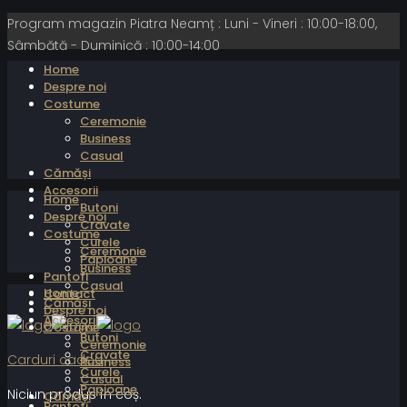
Program magazin Piatra Neamț : Luni - Vineri : 10:00-18:00,
Sâmbătă - Duminică : 10:00-14:00
Home
Despre noi
Costume
Ceremonie
Business
Casual
Cămăși
Accesorii
Home
Butoni
Despre noi
Cravate
Costume
Curele
Ceremonie
Papioane
Business
Pantofi
Casual
Home
Contact
Cămăși
Despre noi
Accesorii
Costume
Butoni
Ceremonie
Cravate
Carduri cadou
Business
Curele
Casual
Papioane
Niciun produs în coș.
Cămăși
Pantofi