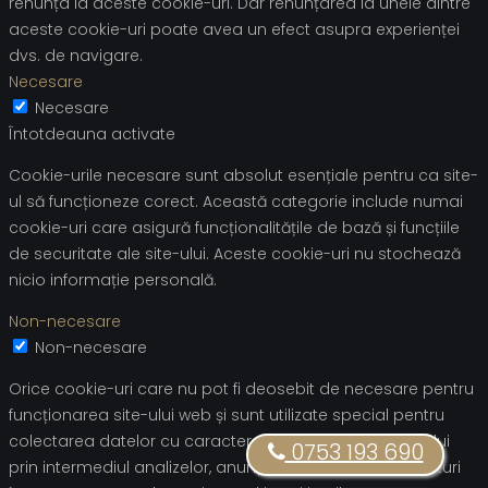
renunța la aceste cookie-uri. Dar renunțarea la unele dintre
aceste cookie-uri poate avea un efect asupra experienței
dvs. de navigare.
Necesare
Necesare
Întotdeauna activate
Cookie-urile necesare sunt absolut esențiale pentru ca site-
ul să funcționeze corect. Această categorie include numai
cookie-uri care asigură funcționalitățile de bază și funcțiile
de securitate ale site-ului. Aceste cookie-uri nu stochează
nicio informație personală.
Non-necesare
Non-necesare
Orice cookie-uri care nu pot fi deosebit de necesare pentru
funcționarea site-ului web și sunt utilizate special pentru
colectarea datelor cu caracter personal ale utilizatorului
0753 193 690
prin intermediul analizelor, anunțurilor și al altor conținuturi