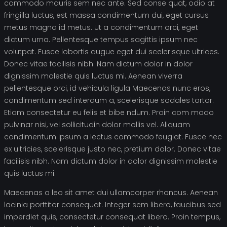
commodo mauris sem nec ante. Sed conse quat, odio at
fringilla luctus, est massa condimentum dui, eget cursus
metus magna id metus. Ut a condimentum orci, eget
dictum urna. Pellentesque tempus sagittis ipsum nec
volutpat. Fusce lobortis augue eget dui scelerisque ultrices.
Donec vitae facilisis nibh. Nam dictum dolor in dolor
dignissim molestie quis luctus mi. Aenean viverra
pellentesque orci, id vehicula ligula Maecenas nunc eros,
condimentum sed interdum a, scelerisque sodales tortor.
Etiam consectetur eu felis et bibe ndum. Proin com modo
pulvinar nisi, vel sollicitudin dolor mollis vel. Aliquam
condimentum ipsum a lectus commodo feugiat. Fusce nec
ex ultricies, scelerisque justo nec, pretium dolor. Donec vitae
facilisis nibh. Nam dictum dolor in dolor dignissim molestie
quis luctus mi.
Maecenas a leo sit amet dui ullamcorper rhoncus. Aenean
lacinia porttitor consequat. Integer sem libero, faucibus sed
imperdiet quis, consectetur consequat libero. Proin tempus,