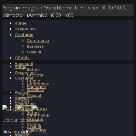
Program magazin Piatra Neamț : Luni - Vineri : 10:00-18:00,
Sâmbătă - Duminică : 10:00-14:00
Home
Despre noi
Costume
Ceremonie
Business
Casual
Cămăși
Accesorii
Home
Butoni
Despre noi
Cravate
Costume
Curele
Ceremonie
Papioane
Business
Pantofi
Casual
Home
Contact
Cămăși
Despre noi
Accesorii
Costume
Butoni
Ceremonie
Cravate
Carduri cadou
Business
Curele
Casual
Papioane
Niciun produs în coș.
Cămăși
Pantofi