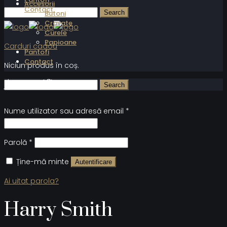
Accesorii
Contact
Butoni
Cravate
Curele
Papioane
Carduri cadou
Pantofi
Contact
Niciun produs în coș.
Autentificare
Nume utilizator sau adresă email
*
Parolă
*
Ține-mă minte
Autentificare
Ai uitat parola?
Harry Smith