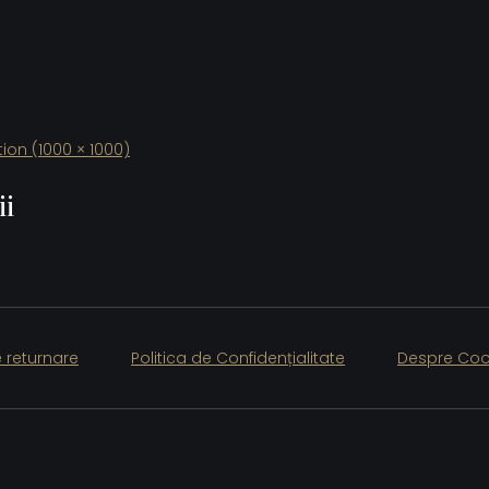
ution (1000 × 1000)
ii
e returnare
Politica de Confidențialitate
Despre Coo