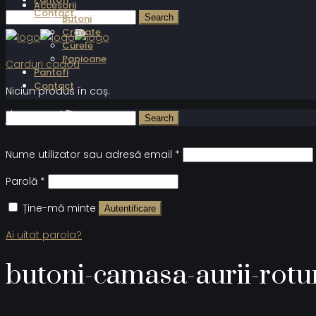
Accesorii
Contact
Butoni
Cravate
Curele
Papioane
Carduri cadou
Pantofi
Contact
Niciun produs în coș.
Autentificare
Nume utilizator sau adresă email
*
Parolă
*
Ține-mă minte
Autentificare
Ai uitat parola?
butoni-camasa-aurii-rotun