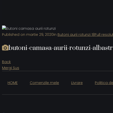
Published on
martie 29, 2020
in
Butoni aurii rotunzi 18
Full resol
butoni-camasa-aurii-rotunzi-albastr
Back
Mergi Sus
HOME
Comenzile mele
Livrare
Politica d