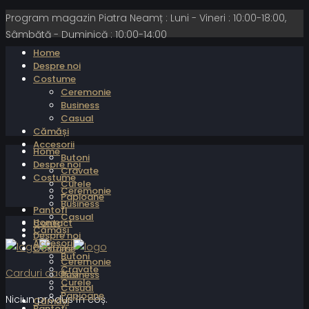
Program magazin Piatra Neamț : Luni - Vineri : 10:00-18:00,
Sâmbătă - Duminică : 10:00-14:00
Home
Despre noi
Costume
Ceremonie
Business
Casual
Cămăși
Accesorii
Home
Butoni
Despre noi
Cravate
Costume
Curele
Ceremonie
Papioane
Business
Pantofi
Casual
Home
Contact
Cămăși
Despre noi
Accesorii
Costume
Butoni
Ceremonie
Cravate
Carduri cadou
Business
Curele
Casual
Papioane
Niciun produs în coș.
Cămăși
Pantofi