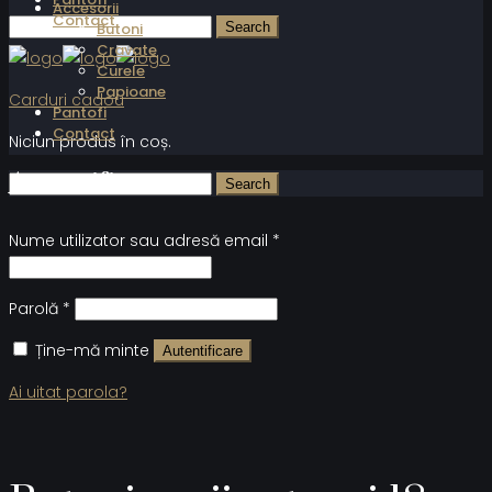
Accesorii
Contact
Butoni
Cravate
Curele
Papioane
Carduri cadou
Pantofi
Contact
Niciun produs în coș.
Autentificare
Nume utilizator sau adresă email
*
Parolă
*
Ține-mă minte
Autentificare
Ai uitat parola?