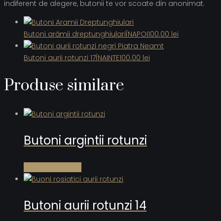
indiferent de alegere, butonii te vor scoate din anonimat.
Butoni arămii dreptunghiulari
ÎNAPOI
100.00
lei
Butoni aurii rotunzi 17
ÎNAINTE
100.00
lei
Produse similare
Butoni argintii rotunzi
Citește mai mult
Butoni aurii rotunzi 14