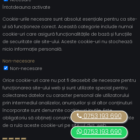
Întotdeauna activate
Cookie-urile necesare sunt absolut esențiale pentru ca site-
ul să funcționeze corect. Această categorie include numai
cookie-uri care asigură funcționalitățile de bază și funcțiile
de securitate ale site-ului. Aceste cookie-uri nu stochează
nicio informație personală.
Non-necesare
Non-necesare
Orice cookie-uri care nu pot fi deosebit de necesare pentru
funcționarea site-ului web și sunt utilizate special pentru
colectarea datelor cu caracter personal ale utilizatorului
prin intermediul analizelor, anunțurilor și al altor conținuturi
încorporate sunt denumite cookie-uri inutile. Este
0753 193 690
obligatoriu să obțineți consimțământul utilizatorului înainte
de a rula aceste cookie-uri pe site-ul dvs. web.
0753 193 690