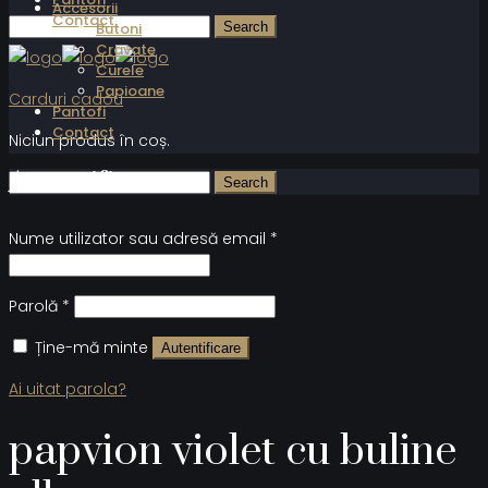
Accesorii
Contact
Butoni
Cravate
Curele
Papioane
Carduri cadou
Pantofi
Contact
Niciun produs în coș.
Autentificare
Nume utilizator sau adresă email
*
Parolă
*
Ține-mă minte
Autentificare
Ai uitat parola?
papvion violet cu buline