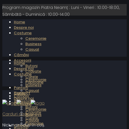
Program magazin Piatra Neamț : Luni - Vineri : 10:00-18:00,
Sâmbătă - Duminică : 10:00-14:00
Home
Despre noi
Costume
Ceremonie
Business
Casual
Cămăși
Accesorii
Home
Butoni
Despre noi
Cravate
Costume
Curele
Ceremonie
Papioane
Business
Pantofi
Casual
Home
Contact
Cămăși
Despre noi
Accesorii
Costume
Butoni
Ceremonie
Cravate
Carduri cadou
Business
Curele
Casual
Papioane
Niciun produs în coș.
Cămăși
Pantofi