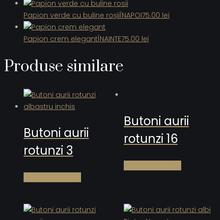
Papion verde cu buline roșii
ÎNAPOI
75.00
lei
Papion crem elegant
ÎNAINTE
75.00
lei
Produse similare
Butoni aurii
Butoni aurii
rotunzi 16
rotunzi 3
Citește mai mult
Citește mai mult