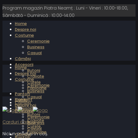
Program magazin Piatra Neamț : Luni - Vineri : 10:00-18:00,
Sâmbătă - Duminică : 10:00-14:00
Home
Despre noi
Costume
Ceremonie
Business
Casual
Cămăși
Accesorii
Home
Butoni
Despre noi
Cravate
Costume
Curele
Ceremonie
Papioane
Business
Pantofi
Casual
Home
Contact
Cămăși
Despre noi
Accesorii
Costume
Butoni
Ceremonie
Cravate
Carduri cadou
Business
Curele
Casual
Papioane
Niciun produs în coș.
Cămăși
Pantofi