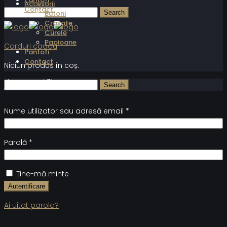
Accesorii
Contact
Butoni
Cravate
Curele
Papioane
Carduri cadou
Pantofi
Contact
Niciun produs în coș.
Autentificare
Nume utilizator sau adresă email
*
Parolă
*
Ține-mă minte
Autentificare
Ai uitat parola?