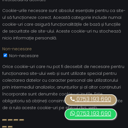
Cookie-urile necesare sunt absolut esențiale pentru ca site-
ul să funcționeze corect. Această categorie include numai
cookie-uri care asigură funcționalitățile de bază și funcțiile
de securitate ale site-ului. Aceste cookie-uri nu stochează
nicio informație personală.
Non-necesare
Non-necesare
Orice cookie-uri care nu pot fi deosebit de necesare pentru
funcționarea site-ului web și sunt utilizate special pentru
colectarea datelor cu caracter personal ale utilizatorului
prin intermediul analizelor, anunțurilor și al altor conținuturi
încorporate sunt denumite cookie-uri inutile. Este
0753 193 690
obligatoriu să obțineți consimțământul utilizatorului înainte
de a rula aceste cookie-uri pe site-ul dvs. web.
0753 193 690