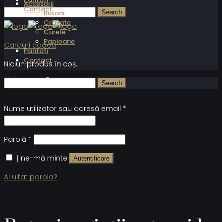
Accesorii
Contact
Butoni
Cravate
Curele
Papioane
Carduri cadou
Pantofi
Contact
Niciun produs în coș.
Autentificare
Nume utilizator sau adresă email
*
Parolă
*
Ține-mă minte
Autentificare
Ai uitat parola?