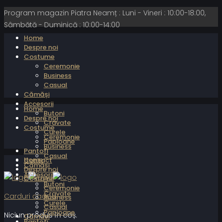
Program magazin Piatra Neamț : Luni - Vineri : 10:00-18:00,
Sâmbătă - Duminică : 10:00-14:00
Home
Despre noi
Costume
Ceremonie
Business
Casual
Cămăși
Accesorii
Home
Butoni
Despre noi
Cravate
Costume
Curele
Ceremonie
Papioane
Business
Pantofi
Casual
Home
Contact
Cămăși
Despre noi
Accesorii
Costume
Butoni
Ceremonie
Cravate
Carduri cadou
Business
Curele
Casual
Papioane
Niciun produs în coș.
Cămăși
Pantofi