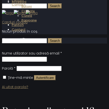
Accesorii
Contact
Butoni
Cravate
Curele
Papioane
Carduri cadou
Pantofi
Contact
Niciun produs în coș.
Autentificare
Nume utilizator sau adresă email
*
Parolă
*
Ține-mă minte
Autentificare
Ai uitat parola?