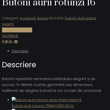
Butoni aurii rotunzi 16
Categorii:
Accesorii
,
Butoni
Etichetă:
butoni aurii piatra
neamt
Cere informații
DISTRIBUIE
Descriere
Descriere
Butonii reprezintă semnatura bărbatului elegant și de
succes. În diferite nuanțe, geometrii sau dimensiuni,
indiferent de alegere, butonii te vor scoate din anonimat.
Butoni aurii rotunzi 17
ÎNAPOI
100.00
lei