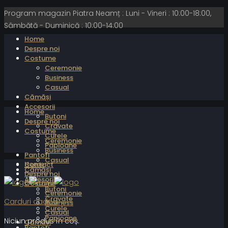
Program magazin Piatra Neamț : Luni - Vineri : 10:00-18:00,
Sâmbătă - Duminică : 10:00-14:00
Home
Despre noi
Costume
Ceremonie
Business
Casual
Cămăși
Accesorii
Home
Butoni
Despre noi
Cravate
Costume
Curele
Ceremonie
Papioane
Business
Pantofi
Casual
Home
Contact
Cămăși
Despre noi
Accesorii
Costume
Butoni
Ceremonie
Cravate
Carduri cadou
Business
Curele
Casual
Papioane
Niciun produs în coș.
Cămăși
Pantofi